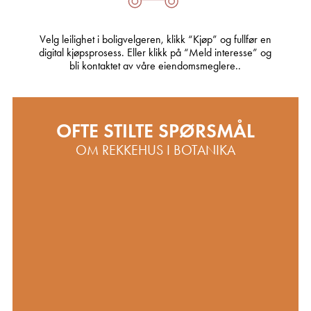
Velg leilighet i boligvelgeren, klikk “Kjøp” og fullfør en
digital kjøpsprosess. Eller klikk på “Meld interesse” og
bli kontaktet av våre eiendomsmeglere..
OFTE STILTE SPØRSMÅL
OM REKKEHUS I BOTANIKA
Internett og TV
Det er inngått avtale med Altibox som leverandør
av internett og TV.